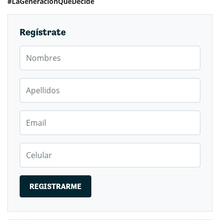
#LaGeneraciónQueDecide
Regístrate
First Name
Last Name
Email
Mobile phone